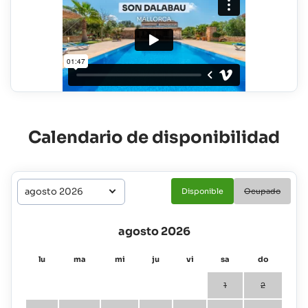
Calendario de disponibilidad
Disponible
Ocupado
agosto 2026
lu
ma
mi
ju
vi
sa
do
1
2