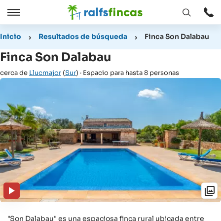
Abrir
Abrir
ventana
/
Inicio
Resultados de búsqueda
Finca Son Dalabau
Cerrar
Finca Son Dalabau
cerca de
Llucmajor
(
Sur
) · Espacio para hasta 8 personas
"Son Dalabau" es una espaciosa finca rural ubicada entre