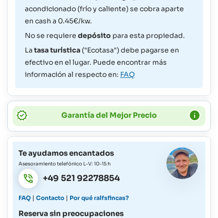
acondicionado (frío y caliente) se cobra aparte
en cash a 0.45€/kw.
No se requiere
depósito
para esta propiedad.
La
tasa turística
("Ecotasa") debe pagarse en
efectivo en el lugar. Puede encontrar más
información al respecto en:
FAQ
Garantía del Mejor Precio
Te ayudamos encantados
Asesoramiento telefónico L-V: 10-15 h
+49 521 92278854
|
|
FAQ
Contacto
Por qué ralfsfincas?
Reserva sin preocupaciones