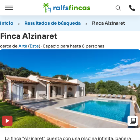
Abrir
Abrir
ventana
/
Inicio
Resultados de búsqueda
Finca Alzinaret
Cerrar
Finca Alzinaret
cerca de
Artà
(
Este
) · Espacio para hasta 6 personas
La finca "Alzinaret" cuenta con una piscina infinita, bañera