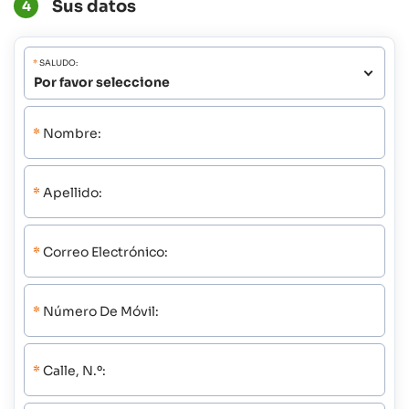
Sus datos
4
*
SALUDO:
*
Nombre:
*
Apellido:
*
Correo Electrónico:
*
Número De Móvil:
*
Calle, N.º: