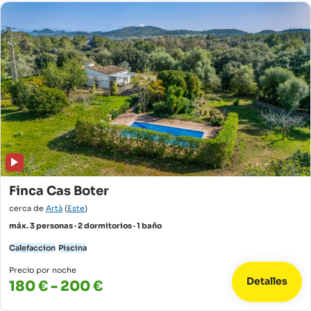
Finca Cas Boter
cerca de
Artà
(
Este
)
máx. 3 personas · 2 dormitorios · 1 baño
Calefaccion
Piscina
Precio por noche
Detalles
180 € - 200 €