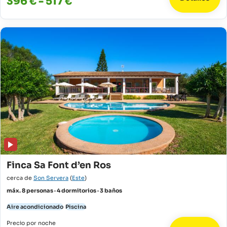
396 € - 517 €
Finca Sa Font d’en Ros
cerca de
Son Servera
(
Este
)
máx. 8 personas · 4 dormitorios · 3 baños
Aire acondicionado
Piscina
Precio por noche