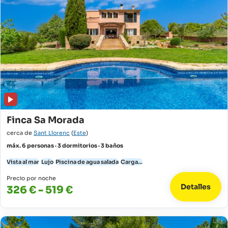
Finca Sa Morada
cerca de
Sant Llorenc
(
Este
)
máx. 6 personas · 3 dormitorios · 3 baños
Vista al mar
Lujo
Piscina de agua salada
Carga...
Precio por noche
Detalles
326 € - 519 €