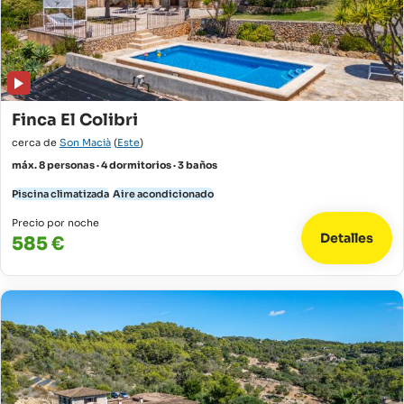
Finca El Colibri
cerca de
Son Macià
(
Este
)
máx. 8 personas · 4 dormitorios · 3 baños
Piscina climatizada
Aire acondicionado
Precio por noche
Detalles
585 €