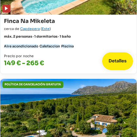
Finca Na Mikeleta
cerca de
Capdepera
(
Este
)
máx. 2 personas · 1 dormitorios · 1 baño
Aire acondicionado
Calefaccion
Piscina
Precio por noche
Detalles
149 € - 265 €
POLÍTICA DE CANCELACIÓN GRATUITA