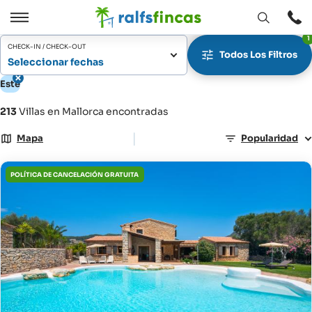
Abrir
Abrir
1
ventana
/
CHECK-IN / CHECK-OUT
Todos Los Filtros
Cerrar
Seleccionar fechas
Este
213
Villas en Mallorca encontradas
|
Mapa
Popularidad
POLÍTICA DE CANCELACIÓN GRATUITA