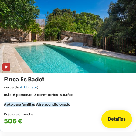
Finca Es Badei
cerca de
Artà
(
Este
)
máx. 6 personas · 3 dormitorios · 4 baños
Apto para familias
Aire acondicionado
Precio por noche
Detalles
506 €