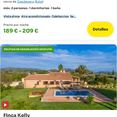
cerca de
Capdepera
(
Este
)
máx. 2 personas · 1 dormitorios · 1 baño
Vista al mar
Aire acondicionado
Calefaccion
Se...
Precio por noche
Detalles
189 € - 209 €
POLÍTICA DE CANCELACIÓN GRATUITA
Finca Kelly