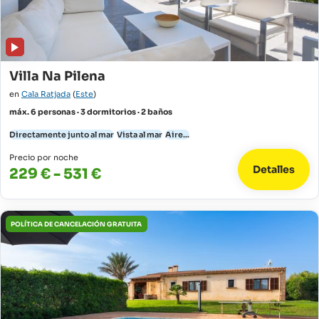
Villa Na Pilena
en
Cala Ratjada
(
Este
)
máx. 6 personas · 3 dormitorios · 2 baños
Directamente junto al mar
Vista al mar
Aire...
Precio por noche
Detalles
229 € - 531 €
POLÍTICA DE CANCELACIÓN GRATUITA