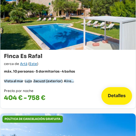
Finca Es Rafal
cerca de
Artà
(
Este
)
máx. 10 personas · 5 dormitorios · 4 baños
Vista al mar
Lujo
Jacuzzi (exterior)
Aire...
Precio por noche
Detalles
404 € - 758 €
POLÍTICA DE CANCELACIÓN GRATUITA