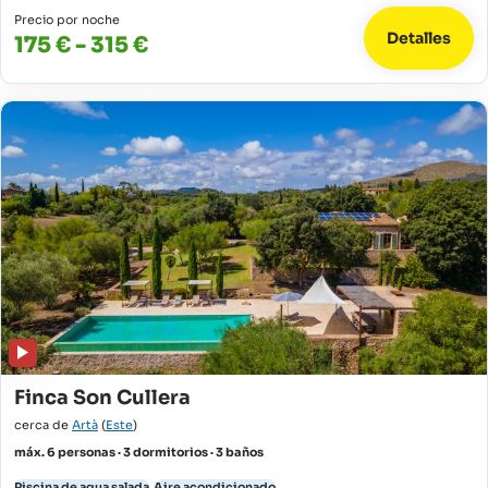
Precio por noche
Detalles
175 € - 315 €
Finca Son Cullera
cerca de
Artà
(
Este
)
máx. 6 personas · 3 dormitorios · 3 baños
Piscina de agua salada
Aire acondicionado