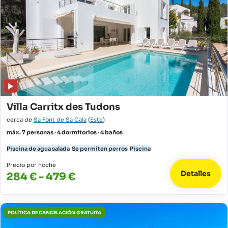
Villa Carritx des Tudons
cerca de
Sa Font de Sa Cala
(
Este
)
máx. 7 personas · 4 dormitorios · 4 baños
Piscina de agua salada
Se permiten perros
Piscina
Precio por noche
Detalles
284 € - 479 €
POLÍTICA DE CANCELACIÓN GRATUITA