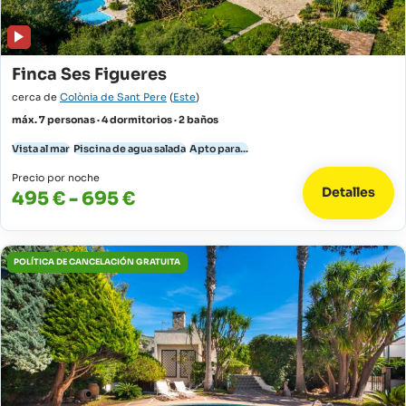
Finca Ses Figueres
cerca de
Colònia de Sant Pere
(
Este
)
máx. 7 personas · 4 dormitorios · 2 baños
Vista al mar
Piscina de agua salada
Apto para...
Precio por noche
Detalles
495 € - 695 €
POLÍTICA DE CANCELACIÓN GRATUITA