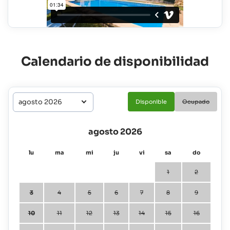
Calendario de disponibilidad
Disponible
Ocupado
agosto 2026
lu
ma
mi
ju
vi
sa
do
1
2
3
4
5
6
7
8
9
10
11
12
13
14
15
16