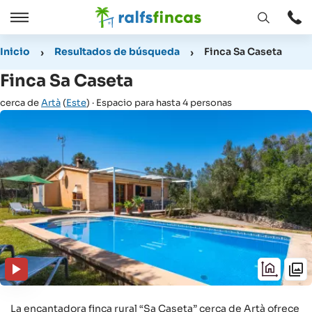
Abrir
Abrir
ventana
/
Inicio
Resultados de búsqueda
Finca Sa Caseta
Cerrar
Finca Sa Caseta
cerca de
Artà
(
Este
) · Espacio para hasta 4 personas
La encantadora finca rural “Sa Caseta” cerca de Artà ofrece