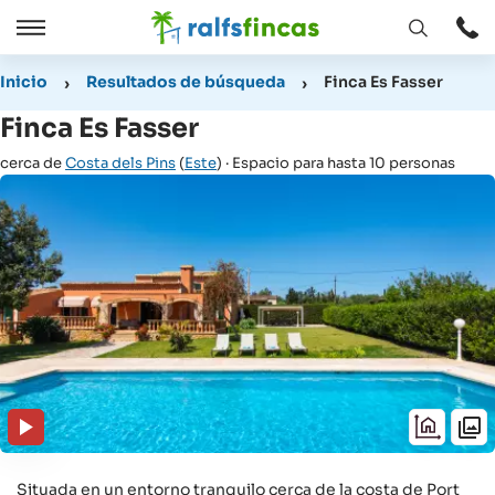
Abrir
Abrir
ventana
/
Inicio
Resultados de búsqueda
Finca Es Fasser
Cerrar
Finca Es Fasser
cerca de
Costa dels Pins
(
Este
) · Espacio para hasta 10 personas
Situada en un entorno tranquilo cerca de la costa de Port