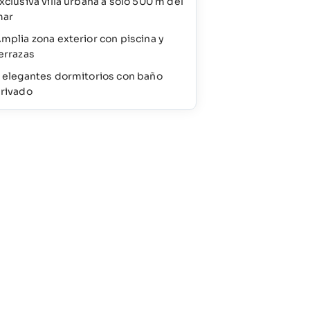
xclusiva villa urbana a solo 500 m del
mar
mplia zona exterior con piscina y
errazas
 elegantes dormitorios con baño
rivado