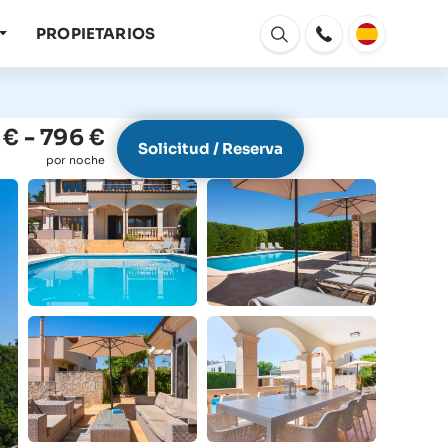
PROPIETARIOS
Abrir
ventana
€ - 796 €
Solicitud / Reserva
por noche