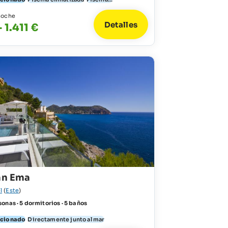
noche
Detalles
 1.411 €
an Ema
l
(
Este
)
onas · 5 dormitorios · 5 baños
icionado
Directamente junto al mar