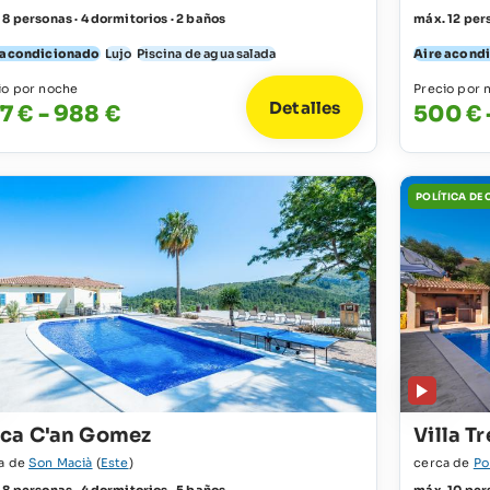
 8 personas · 4 dormitorios · 2 baños
máx. 12 pers
 acondicionado
Lujo
Piscina de agua salada
Aire acond
io por noche
Precio por 
Detalles
7 € - 988 €
500 € 
POLÍTICA DE
nca C'an Gomez
Villa T
a de
Son Macià
(
Este
)
cerca de
Po