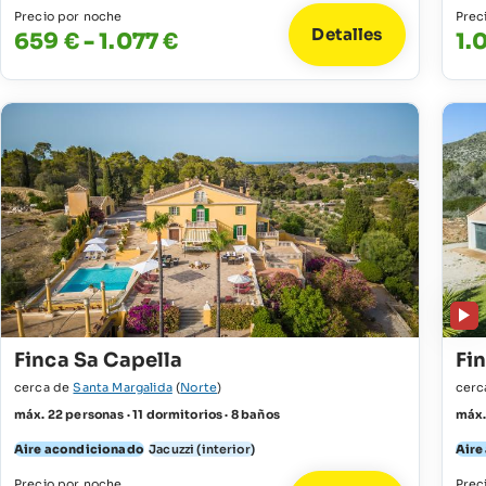
Precio por noche
Prec
Detalles
659 € - 1.077 €
1.
Finca Sa Capella
Fi
cerca de
Santa Margalida
(
Norte
)
cerc
máx. 22 personas · 11 dormitorios · 8 baños
máx.
Aire acondicionado
Jacuzzi (interior)
Aire
Precio por noche
Prec