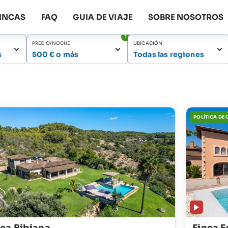
FINCAS
FAQ
GUIA DE VIAJE
SOBRE NOSOTROS
1
PRECIO/NOCHE
UBICACIÓN
s
500 € o más
Todas las regiones
POLÍTICA DE