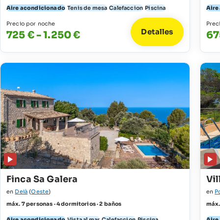
Aire acondicionado
Tenis de mesa
Calefaccion
Piscina
Aire
Precio por noche
Prec
Detalles
725 € - 1.250 €
67
Finca Sa Galera
Vil
en
Deià
(
Oeste
)
en
P
máx. 7 personas · 4 dormitorios · 2 baños
máx.
Aire acondicionado
Vista al mar
Calefaccion
Piscina
Aire