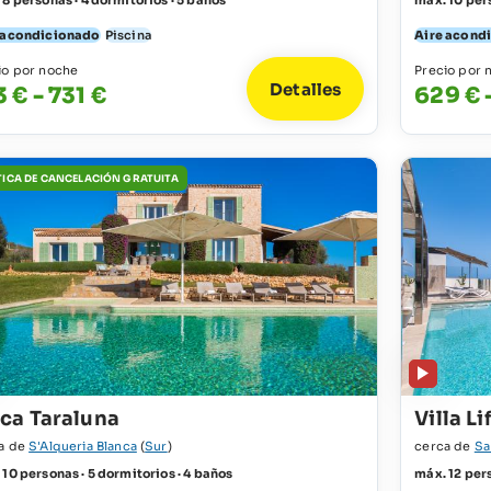
 8 personas · 4 dormitorios · 5 baños
máx. 10 pers
 acondicionado
Piscina
Aire acond
io por noche
Precio por 
Detalles
3 € - 731 €
629 € 
TICA DE CANCELACIÓN GRATUITA
nca Taraluna
Villa L
a de
S'Alqueria Blanca
(
Sur
)
cerca de
Sa
 10 personas · 5 dormitorios · 4 baños
máx. 12 pers