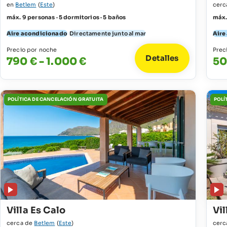
en
Betlem
(
Este
)
cerc
máx. 9 personas · 5 dormitorios · 5 baños
máx.
Aire acondicionado
Directamente junto al mar
Aire
Precio por noche
Prec
Detalles
790 € - 1.000 €
50
POLÍTICA DE CANCELACIÓN GRATUITA
POLÍ
Villa Es Calo
Vil
cerca de
Betlem
(
Este
)
cerc