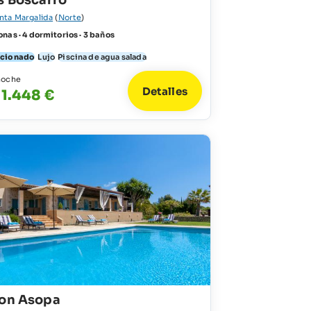
s Boscarro
nta Margalida
(
Norte
)
nas · 4 dormitorios · 3 baños
icionado
Lujo
Piscina de agua salada
noche
Detalles
 1.448 €
Son Asopa