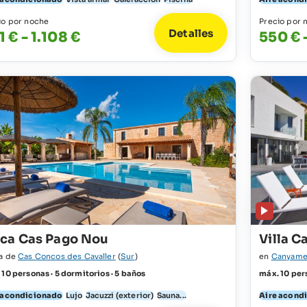
io por noche
Precio por 
Detalles
1 € - 1.108 €
550 € -
nca Cas Pago Nou
Villa C
a de
Cas Concos des Cavaller
(
Sur
)
en
Canyame
 10 personas · 5 dormitorios · 5 baños
máx. 10 pers
 acondicionado
Lujo
Jacuzzi (exterior)
Sauna...
Aire acond