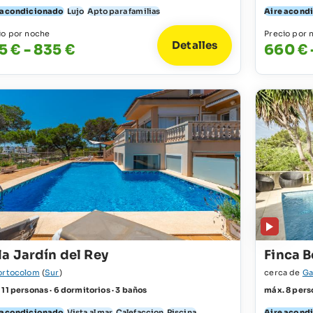
 acondicionado
Lujo
Apto para familias
Aire acond
io por noche
Precio por 
Detalles
5 € - 835 €
660 € 
la Jardín del Rey
Finca B
ortocolom
(
Sur
)
cerca de
Ga
 11 personas · 6 dormitorios · 3 baños
máx. 8 perso
 acondicionado
Vista al mar
Calefaccion
Piscina
Aire acond