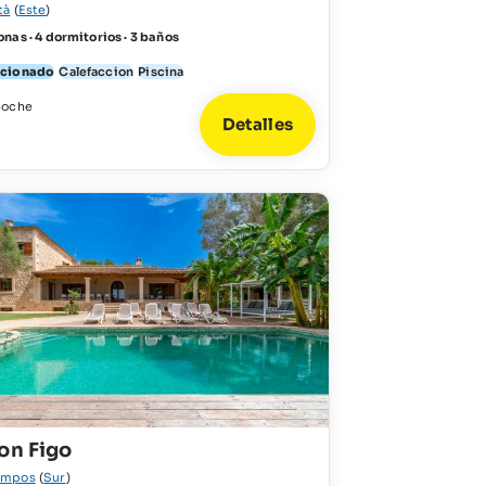
tà
(
Este
)
nas · 4 dormitorios · 3 baños
icionado
Calefaccion
Piscina
noche
Detalles
on Figo
ampos
(
Sur
)