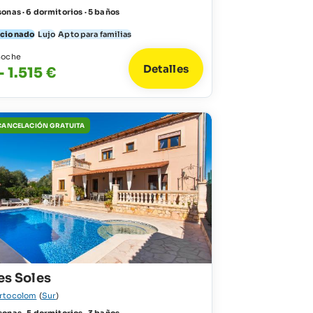
onas · 6 dormitorios · 5 baños
icionado
Lujo
Apto para familias
noche
Detalles
- 1.515 €
 CANCELACIÓN GRATUITA
res Soles
rtocolom
(
Sur
)