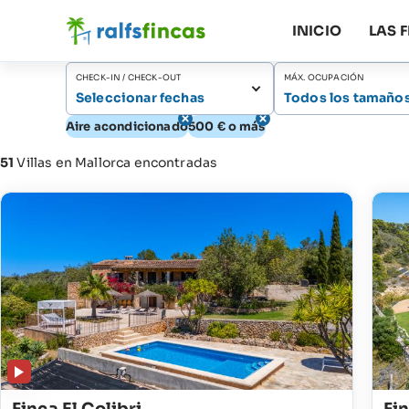
INICIO
LAS 
CHECK-IN / CHECK-OUT
MÁX. OCUPACIÓN
Seleccionar fechas
Todos los tamaño
Aire acondicionado
500 € o más
51
Villas en Mallorca encontradas