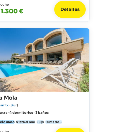
noche
Detalles
 1.300 €
a Mola
lanitx
(
Sur
)
nas · 4 dormitorios · 3 baños
icionado
Vista al mar
Lujo
Tenis de...
noche