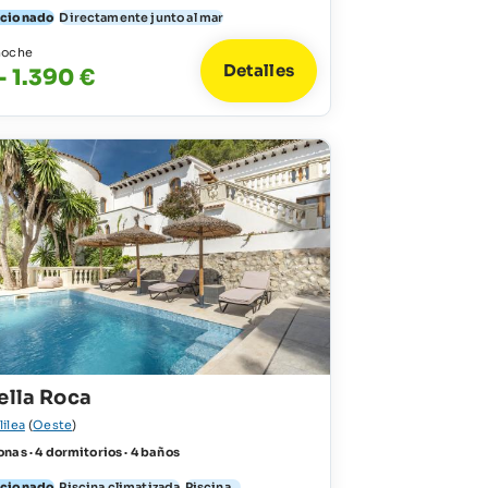
icionado
Directamente junto al mar
noche
Detalles
- 1.390 €
ella Roca
lilea
(
Oeste
)
nas · 4 dormitorios · 4 baños
icionado
Piscina climatizada
Piscina...