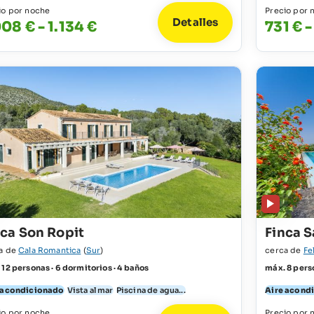
io por noche
Precio por 
Detalles
008 € - 1.134 €
731 € -
nca Son Ropit
Finca S
a de
Cala Romantica
(
Sur
)
cerca de
Fe
 12 personas · 6 dormitorios · 4 baños
máx. 8 perso
 acondicionado
Vista al mar
Piscina de agua...
Aire acond
io por noche
Precio por 