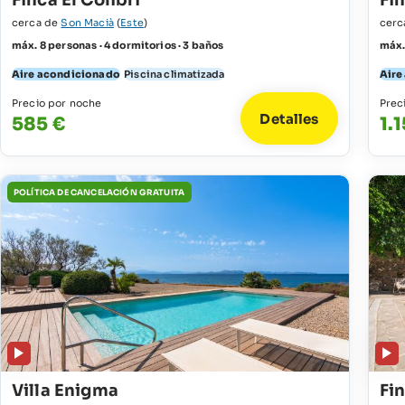
Finca El Colibri
Fi
cerca de
Son Macià
(
Este
)
cerc
máx. 8 personas · 4 dormitorios · 3 baños
máx.
Aire acondicionado
Piscina climatizada
Aire
Precio por noche
Prec
Detalles
585 €
1.1
POLÍTICA DE CANCELACIÓN GRATUITA
Villa Enigma
Fi