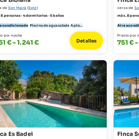
nca Bibiana
Finca E
a de
Son Macià
(
Este
)
cerca de
Sa
 8 personas · 4 dormitorios · 5 baños
máx. 8 perso
 acondicionado
Piscina de agua salada
Apto...
Aire acond
io por noche
Precio por 
Detalles
51 € - 1.241 €
751 € -
nca Es Badei
Finca 