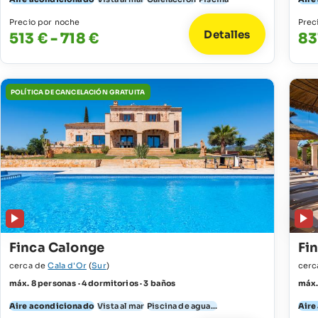
Precio por noche
Prec
Detalles
513 € - 718 €
83
POLÍTICA DE CANCELACIÓN GRATUITA
Finca Calonge
Fi
cerca de
Cala d'Or
(
Sur
)
cerc
máx. 8 personas · 4 dormitorios · 3 baños
máx.
Aire acondicionado
Vista al mar
Piscina de agua...
Aire