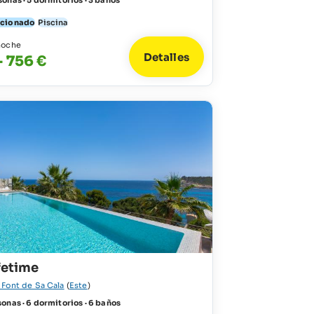
onas · 5 dormitorios · 3 baños
icionado
Piscina
noche
Detalles
- 756 €
ifetime
 Font de Sa Cala
(
Este
)
onas · 6 dormitorios · 6 baños