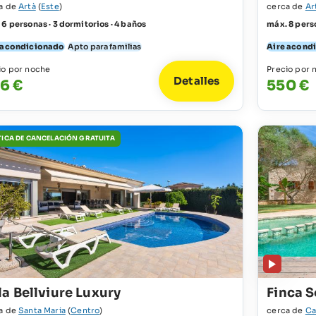
a de
Artà
(
Este
)
cerca de
Ar
 6 personas · 3 dormitorios · 4 baños
máx. 8 perso
 acondicionado
Apto para familias
Aire acond
io por noche
Precio por 
Detalles
6 €
550 €
TICA DE CANCELACIÓN GRATUITA
la Bellviure Luxury
Finca S
a de
Santa Maria
(
Centro
)
cerca de
C