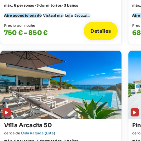
máx. 6 personas · 3 dormitorios · 3 baños
máx.
Aire acondicionado
Vista al mar
Lujo
Jacuzzi...
Aire
Precio por noche
Prec
Detalles
750 € - 850 €
68
Villa Arcadia 50
Fi
cerca de
Cala Ratjada
(
Este
)
cerc