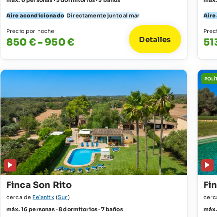
máx. 6 personas · 3 dormitorios · 3 baños
máx.
Aire acondicionado
Directamente junto al mar
Aire
Precio por noche
Prec
Detalles
850 € - 950 €
51
POLÍ
Finca Son Rito
Fi
cerca de
Felanitx
(
Sur
)
cerc
máx. 16 personas · 8 dormitorios · 7 baños
máx.