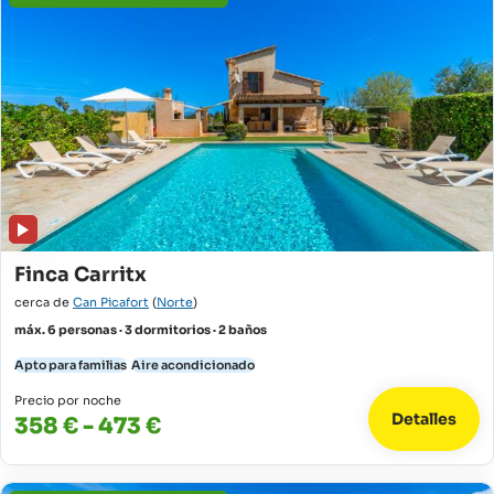
Finca Carritx
cerca de
Can Picafort
(
Norte
)
máx. 6 personas · 3 dormitorios · 2 baños
Apto para familias
Aire acondicionado
Precio por noche
Detalles
358 € - 473 €