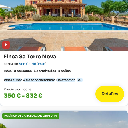
Finca Sa Torre Nova
cerca de
Son Carrió
(
Este
)
máx. 10 personas · 5 dormitorios · 4 baños
Vista al mar
Aire acondicionado
Calefaccion
Se...
Precio por noche
Detalles
350 € - 832 €
POLÍTICA DE CANCELACIÓN GRATUITA