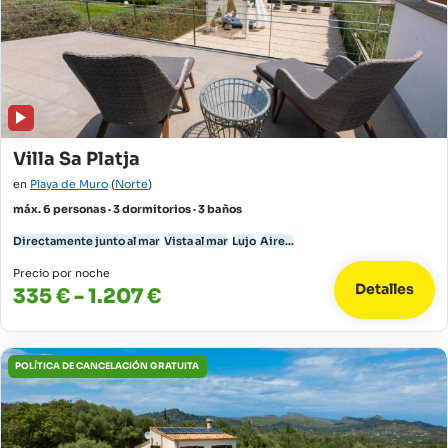
Villa Sa Platja
en
Playa de Muro
(
Norte
)
máx. 6 personas · 3 dormitorios · 3 baños
Directamente junto al mar
Vista al mar
Lujo
Aire...
Precio por noche
Detalles
335 € - 1.207 €
POLÍTICA DE CANCELACIÓN GRATUITA