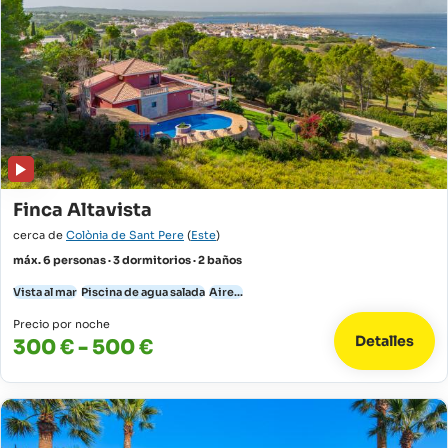
Finca Altavista
cerca de
Colònia de Sant Pere
(
Este
)
máx. 6 personas · 3 dormitorios · 2 baños
Vista al mar
Piscina de agua salada
Aire...
Precio por noche
Detalles
300 € - 500 €