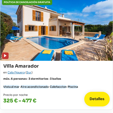
POLÍTICA DE CANCELACIÓN GRATUITA
Villa Amarador
en
Cala Figuera
(
Sur
)
máx. 6 personas · 3 dormitorios · 3 baños
Vista al mar
Aire acondicionado
Calefaccion
Piscina
Precio por noche
Detalles
325 € - 477 €