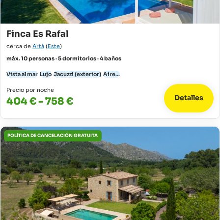
Finca Es Rafal
cerca de
Artà
(
Este
)
máx. 10 personas · 5 dormitorios · 4 baños
Vista al mar
Lujo
Jacuzzi (exterior)
Aire...
Precio por noche
Detalles
404 € - 758 €
POLÍTICA DE CANCELACIÓN GRATUITA