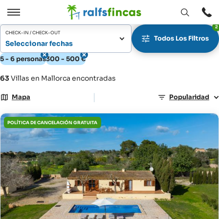
Abrir
Abrir
2
ventana
/
CHECK-IN / CHECK-OUT
Todos Los Filtros
Cerrar
Seleccionar fechas
5 - 6 personas
300 - 500 €
63
Villas en Mallorca encontradas
|
Mapa
Popularidad
POLÍTICA DE CANCELACIÓN GRATUITA