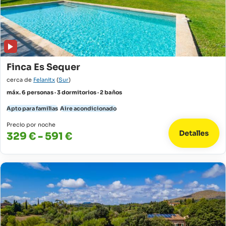
Finca Es Sequer
cerca de
Felanitx
(
Sur
)
máx. 6 personas · 3 dormitorios · 2 baños
Apto para familias
Aire acondicionado
Precio por noche
Detalles
329 € - 591 €