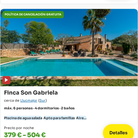
POLÍTICA DE CANCELACIÓN GRATUITA
Finca Son Gabriela
cerca de
Llucmajor
(
Sur
)
máx. 6 personas · 4 dormitorios · 2 baños
Piscina de agua salada
Apto para familias
Aire...
Precio por noche
Detalles
379 € - 504 €