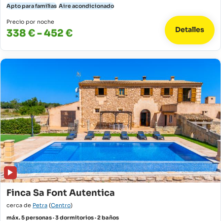
Apto para familias
Aire acondicionado
Precio por noche
Detalles
338 € - 452 €
Finca Sa Font Autentica
cerca de
Petra
(
Centro
)
máx. 5 personas · 3 dormitorios · 2 baños