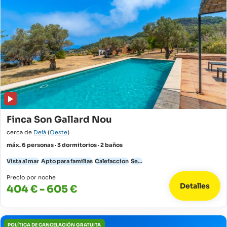
Finca Son Gallard Nou
cerca de
Deià
(
Oeste
)
máx. 6 personas · 3 dormitorios · 2 baños
Vista al mar
Apto para familias
Calefaccion
Se...
Precio por noche
Detalles
404 € - 605 €
POLÍTICA DE CANCELACIÓN GRATUITA