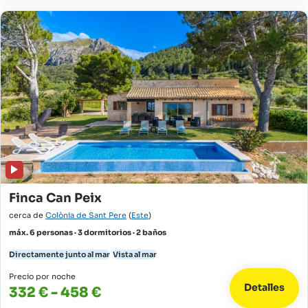
Finca Can Peix
cerca de
Colònia de Sant Pere
(
Este
)
máx. 6 personas · 3 dormitorios · 2 baños
Directamente junto al mar
Vista al mar
Precio por noche
Detalles
332 € - 458 €