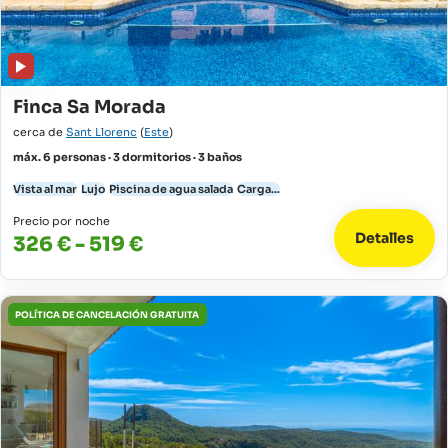
Finca Sa Morada
cerca de
Sant Llorenc
(
Este
)
máx. 6 personas · 3 dormitorios · 3 baños
Vista al mar
Lujo
Piscina de agua salada
Carga...
Precio por noche
Detalles
326 € - 519 €
POLÍTICA DE CANCELACIÓN GRATUITA