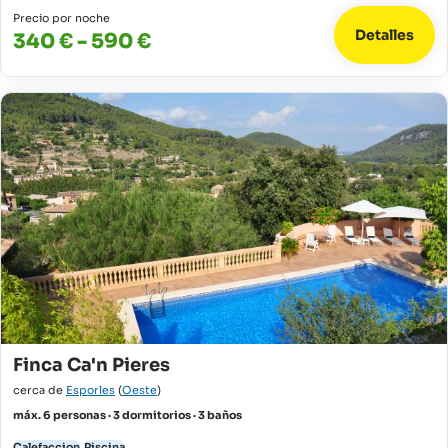
Precio por noche
Detalles
340 € - 590 €
Finca Ca'n Pieres
cerca de
Esporles
(
Oeste
)
máx. 6 personas · 3 dormitorios · 3 baños
Calefaccion
Piscina