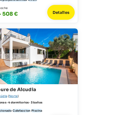
noche
Detalles
- 508 €
oure de Alcudia
cúdia
(
Norte
)
nas · 4 dormitorios · 3 baños
icionado
Calefaccion
Piscina