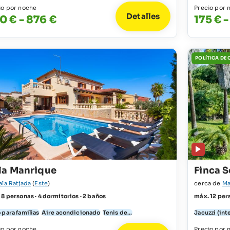
io por noche
Precio por 
Detalles
0 € - 876 €
175 € -
POLÍTICA DE
lla Manrique
Finca S
ala Ratjada
(
Este
)
cerca de
Ma
 8 personas · 4 dormitorios · 2 baños
máx. 12 pers
 para familias
Aire acondicionado
Tenis de...
Jacuzzi (int
io por noche
Precio por 