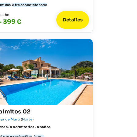
amilias
Aire acondicionado
noche
Detalles
- 399 €
almitos 02
aya de Muro
(
Norte
)
nas · 4 dormitorios · 4 baños
Apto para familias
Aire...