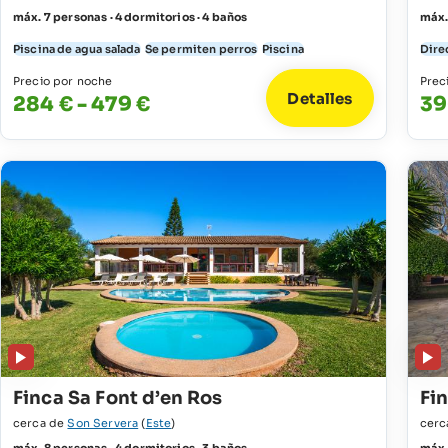
máx. 7 personas · 4 dormitorios · 4 baños
máx.
Piscina de agua salada
Se permiten perros
Piscina
Dire
Precio por noche
Prec
Detalles
284 € - 479 €
39
Finca Sa Font d’en Ros
Fi
cerca de
Son Servera
(
Este
)
cerc