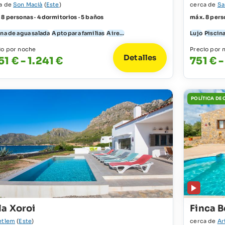
a de
Son Macià
(
Este
)
cerca de
Sa
 8 personas · 4 dormitorios · 5 baños
máx. 8 perso
ina de agua salada
Apto para familias
Aire...
Lujo
Piscina
io por noche
Precio por 
Detalles
51 € - 1.241 €
751 € -
POLÍTICA DE
la Xoroi
Finca B
etlem
(
Este
)
cerca de
Ar