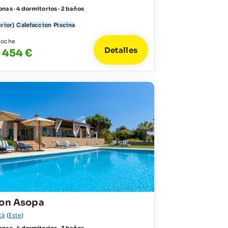
nas · 4 dormitorios · 2 baños
erior)
Calefaccion
Piscina
noche
Detalles
- 454 €
Son Asopa
tà
(
Este
)