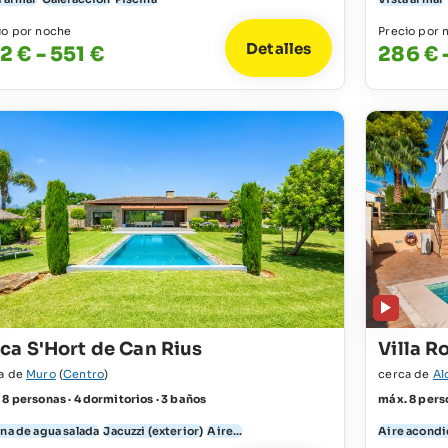
io por noche
Precio por 
Detalles
2 € - 551 €
286 € 
nca S'Hort de Can Rius
Villa R
a de
Muro
(
Centro
)
cerca de
Al
 8 personas · 4 dormitorios · 3 baños
máx. 8 perso
ina de agua salada
Jacuzzi (exterior)
Aire...
Aire acond