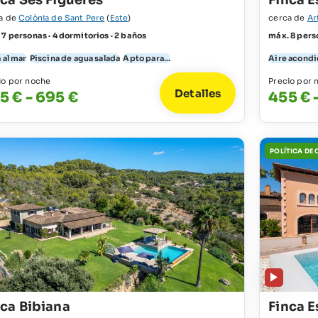
nca Ses Figueres
Finca E
a de
Colònia de Sant Pere
(
Este
)
cerca de
Ar
 7 personas · 4 dormitorios · 2 baños
máx. 8 perso
 al mar
Piscina de agua salada
Apto para...
Aire acond
io por noche
Precio por 
Detalles
5 € - 695 €
455 € 
POLÍTICA DE
nca Bibiana
Finca E