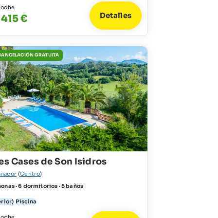
noche
Detalles
 415 €
 CANCELACIÓN GRATUITA
es Cases de Son Isidros
nacor
(
Centro
)
onas · 6 dormitorios · 5 baños
erior)
Piscina
noche