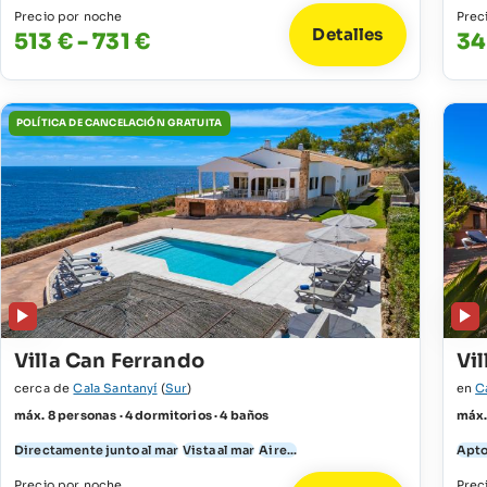
Precio por noche
Prec
Detalles
513 € - 731 €
34
POLÍTICA DE CANCELACIÓN GRATUITA
Villa Can Ferrando
Vi
cerca de
Cala Santanyí
(
Sur
)
en
C
máx. 8 personas · 4 dormitorios · 4 baños
máx.
Directamente junto al mar
Vista al mar
Aire...
Apto
Precio por noche
Prec