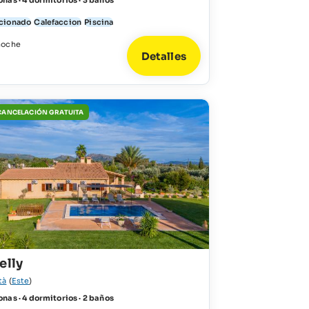
nas · 4 dormitorios · 3 baños
icionado
Calefaccion
Piscina
noche
Detalles
 CANCELACIÓN GRATUITA
elly
tà
(
Este
)
nas · 4 dormitorios · 2 baños