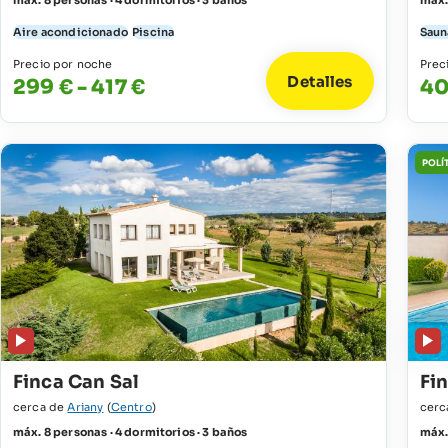
máx. 8 personas · 4 dormitorios · 3 baños
máx.
Aire acondicionado
Piscina
Saun
Precio por noche
Prec
Detalles
299 € - 417 €
40
POLÍ
Finca Can Sal
Fi
cerca de
Ariany
(
Centro
)
cerc
máx. 8 personas · 4 dormitorios · 3 baños
máx.