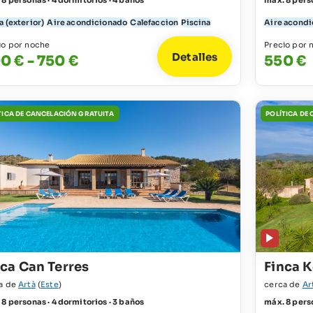
 8 personas · 4 dormitorios · 4 baños
máx. 8 perso
a (exterior)
Aire acondicionado
Calefaccion
Piscina
Aire acond
io por noche
Precio por 
Detalles
0 € - 750 €
550 €
TICA DE CANCELACIÓN GRATUITA
POLÍTICA DE
nca Can Terres
Finca K
a de
Artà
(
Este
)
cerca de
Ar
 8 personas · 4 dormitorios · 3 baños
máx. 8 perso