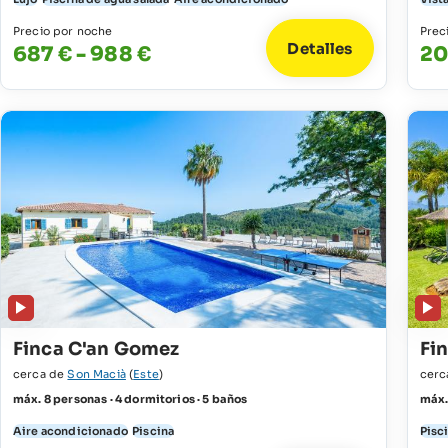
Precio por noche
Prec
Detalles
687 € - 988 €
20
Finca C'an Gomez
Fi
cerca de
Son Macià
(
Este
)
cerc
máx. 8 personas · 4 dormitorios · 5 baños
máx.
Aire acondicionado
Piscina
Pisc