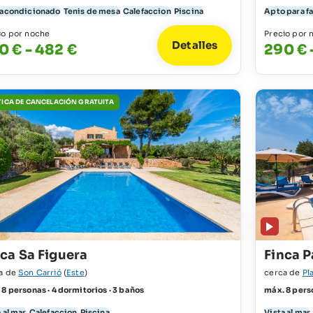
 acondicionado
Tenis de mesa
Calefaccion
Piscina
Apto para f
io por noche
Precio por 
Detalles
0 € - 482 €
290 € 
TICA DE CANCELACIÓN GRATUITA
nca Sa Figuera
Finca P
a de
Son Carrió
(
Este
)
cerca de
Pl
 8 personas · 4 dormitorios · 3 baños
máx. 8 perso
 al mar
Calefaccion
Piscina
Vista al mar