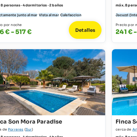
 8 personas · 4 dormitorios · 2 baños
máx. 8 perso
ctamente junto al mar
Vista al mar
Calefaccion
Jacuzzi (int
io por noche
Precio por 
Detalles
6 € - 517 €
241 € 
nca Son Mora Paradise
Finca 
a de
Porreres
(
Sur
)
cerca de
Ar