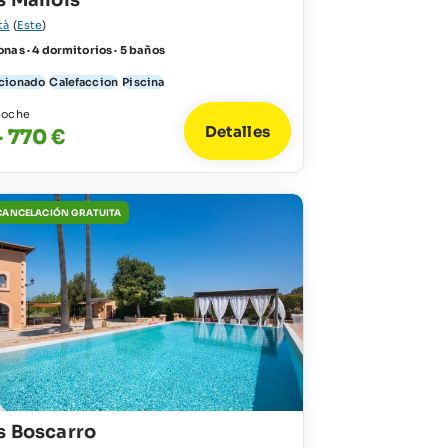
s Mallols
tà
(
Este
)
nas · 4 dormitorios · 5 baños
icionado
Calefaccion
Piscina
noche
Detalles
- 770 €
 CANCELACIÓN GRATUITA
s Boscarro