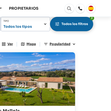
PROPIETARIOS
Abrir
ventana
2
TIPO
Todos los filtros
Todos los tipos
|
|
Ver
Mapa
Popularidad