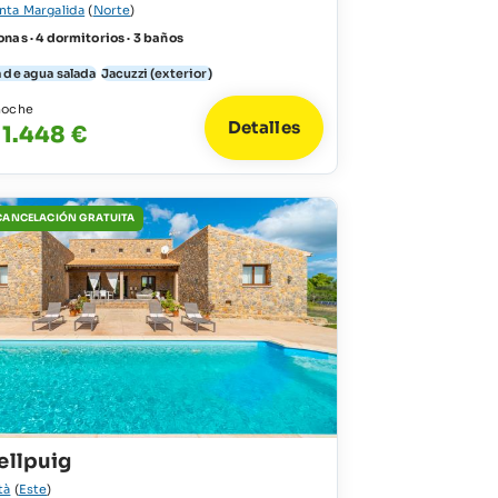
nta Margalida
(
Norte
)
nas · 4 dormitorios · 3 baños
 de agua salada
Jacuzzi (exterior)
noche
Detalles
 1.448 €
 CANCELACIÓN GRATUITA
ellpuig
tà
(
Este
)