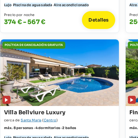
Lujo
Piscina de agua salada
Aire acondicionado
Aire
Precio por noche
Prec
Detalles
374 € - 567 €
25
POLÍTICA DE CANCELACIÓN GRATUITA
POLÍ
Villa Bellviure Luxury
Fi
cerca de
Santa Maria
(
Centro
)
cerc
máx. 8 personas · 4 dormitorios · 2 baños
máx.
Lujo
Piscina de agua salada
Aire acondicionado
Vista