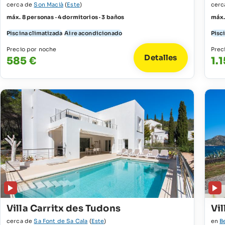
cerca de
Son Macià
(
Este
)
cerc
máx. 8 personas · 4 dormitorios · 3 baños
máx.
Piscina climatizada
Aire acondicionado
Pisc
Precio por noche
Prec
Detalles
585 €
1.1
Villa Carritx des Tudons
Vil
cerca de
Sa Font de Sa Cala
(
Este
)
en
B