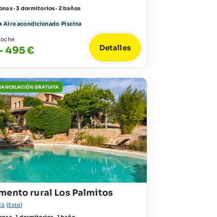
nas · 3 dormitorios · 2 baños
n
Aire acondicionado
Piscina
noche
Detalles
- 495 €
 CANCELACIÓN GRATUITA
mento rural Los Palmitos
tà
(
Este
)