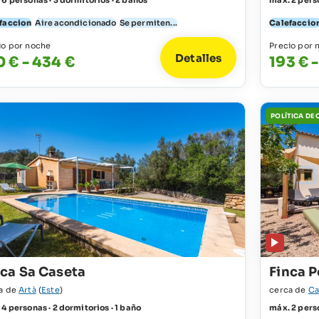
 6 personas · 3 dormitorios · 2 baños
máx. 2 perso
faccion
Aire acondicionado
Se permiten...
Calefaccio
io por noche
Precio por 
Detalles
0 € - 434 €
193 € -
POLÍTICA DE
nca Sa Caseta
Finca P
a de
Artà
(
Este
)
cerca de
Ca
4 personas · 2 dormitorios · 1 baño
máx. 2 perso