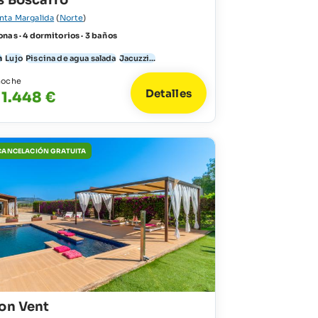
s Boscarro
nta Margalida
(
Norte
)
nas · 4 dormitorios · 3 baños
n
Lujo
Piscina de agua salada
Jacuzzi...
noche
Detalles
 1.448 €
 CANCELACIÓN GRATUITA
on Vent