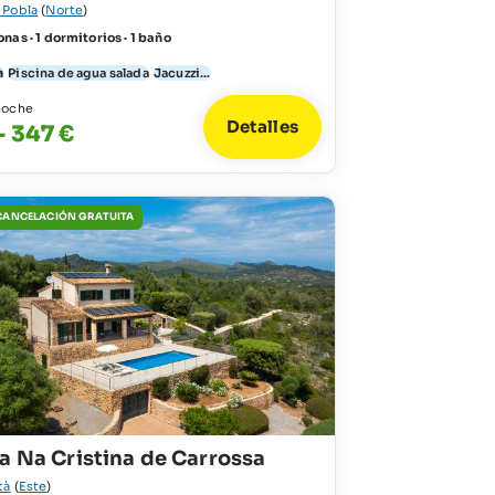
 Pobla
(
Norte
)
nas · 1 dormitorios · 1 baño
n
Piscina de agua salada
Jacuzzi...
noche
Detalles
- 347 €
 CANCELACIÓN GRATUITA
a Na Cristina de Carrossa
tà
(
Este
)