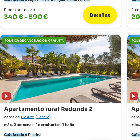
Precio por noche
Prec
Detalles
340 € - 590 €
20
POLÍTICA DE CANCELACIÓN GRATUITA
POLÍ
Apartamento rural Redonda 2
Ap
cerca de
Costitx
(
Centro
)
cerc
máx. 2 personas · 1 dormitorios · 1 baño
máx. 
Calefaccion
Piscina
Cale