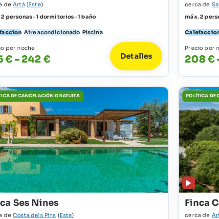
a de
Artà
(
Este
)
cerca de
Sa
2 personas · 1 dormitorios · 1 baño
máx. 2 perso
faccion
Aire acondicionado
Piscina
Calefaccio
io por noche
Precio por 
Detalles
5 € - 242 €
208 € 
TICA DE CANCELACIÓN GRATUITA
POLÍTICA DE
nca Ses Nines
Finca C
a de
Costa dels Pins
(
Este
)
cerca de
Ar