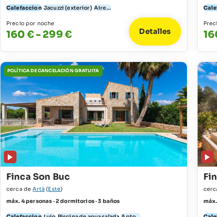
Calefaccion
Jacuzzi (exterior)
Aire...
Cale
Precio por noche
Prec
Detalles
160 € - 299 €
16
POLÍTICA DE CANCELACIÓN GRATUITA
Finca Son Buc
Fi
cerca de
Artà
(
Este
)
cerc
máx. 4 personas · 2 dormitorios · 3 baños
máx. 
Calefaccion
Lujo
Piscina de agua salada
Apto...
Cale