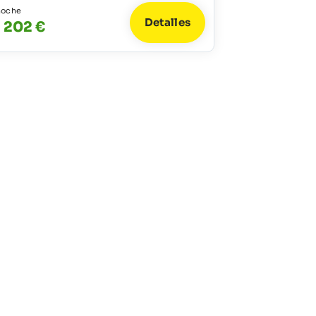
noche
Detalles
- 202 €