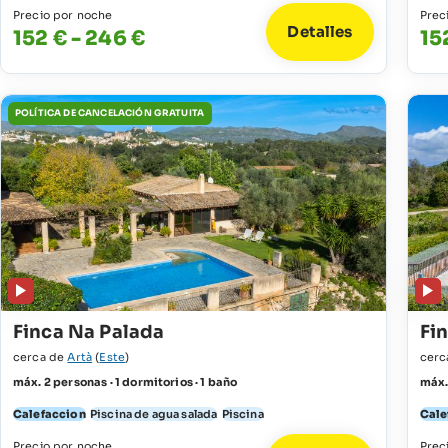
Precio por noche
Prec
Detalles
152 € - 246 €
15
POLÍTICA DE CANCELACIÓN GRATUITA
Finca Na Palada
Fin
cerca de
Artà
(
Este
)
cerc
máx. 2 personas · 1 dormitorios · 1 baño
máx.
Calefaccion
Piscina de agua salada
Piscina
Cale
Precio por noche
Prec