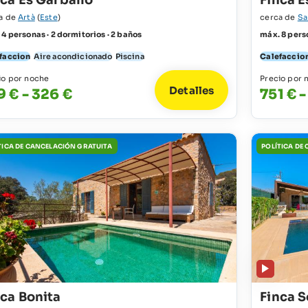
nca Es Garballó
Finca E
a de
Artà
(
Este
)
cerca de
Sa
 4 personas · 2 dormitorios · 2 baños
máx. 8 perso
faccion
Aire acondicionado
Piscina
Calefaccio
io por noche
Precio por 
Detalles
9 € - 326 €
751 € -
TICA DE CANCELACIÓN GRATUITA
POLÍTICA DE
nca Bonita
Finca S