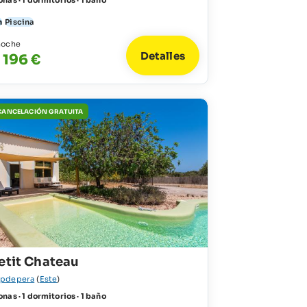
nas · 1 dormitorios · 1 baño
n
Piscina
noche
Detalles
 196 €
 CANCELACIÓN GRATUITA
etit Chateau
pdepera
(
Este
)
nas · 1 dormitorios · 1 baño