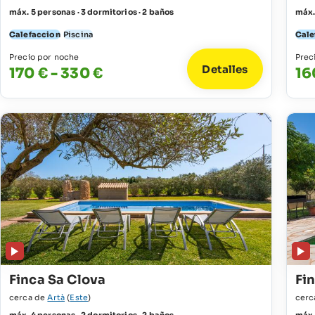
máx. 5 personas · 3 dormitorios · 2 baños
máx.
Calefaccion
Piscina
Cale
Precio por noche
Prec
Detalles
170 € - 330 €
16
Finca Sa Clova
Fi
cerca de
Artà
(
Este
)
cerc