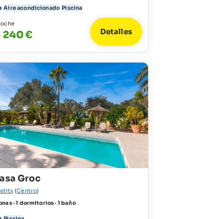
n
Aire acondicionado
Piscina
noche
Detalles
- 240 €
Casa Groc
stitx
(
Centro
)
nas · 1 dormitorios · 1 baño
n
Piscina