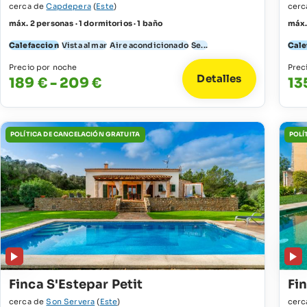
cerca de
Capdepera
(
Este
)
cerc
máx. 2 personas · 1 dormitorios · 1 baño
máx. 
Calefaccion
Vista al mar
Aire acondicionado
Se...
Cale
Precio por noche
Prec
Detalles
189 € - 209 €
13
POLÍTICA DE CANCELACIÓN GRATUITA
POLÍ
Finca S'Estepar Petit
Fi
cerca de
Son Servera
(
Este
)
cerc