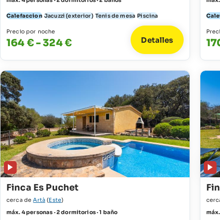
máx. 4 personas · 2 dormitorios · 2 baños
máx.
Calefaccion
Jacuzzi (exterior)
Tenis de mesa
Piscina
Cale
Precio por noche
Prec
Detalles
164 € - 324 €
17
Finca Es Puchet
Fi
cerca de
Artà
(
Este
)
cerc
máx. 4 personas · 2 dormitorios · 1 baño
máx. 