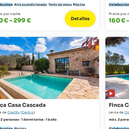
faccion
Aire acondicionado
Tenis de mesa
Piscina
Calefaccio
io por noche
Precio por 
Detalles
0 € - 299 €
160 € 
nca Casa Cascada
Finca 
a de
Costitx
(
Centro
)
cerca de
Co
2 personas · 1 dormitorios · 1 baño
máx. 2 perso
faccion
Piscina
Calefaccio