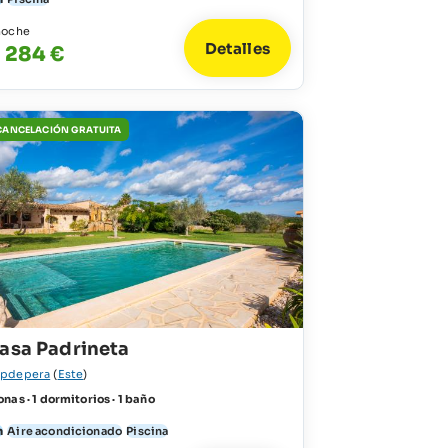
noche
Detalles
- 284 €
 CANCELACIÓN GRATUITA
Casa Padrineta
pdepera
(
Este
)
nas · 1 dormitorios · 1 baño
n
Aire acondicionado
Piscina