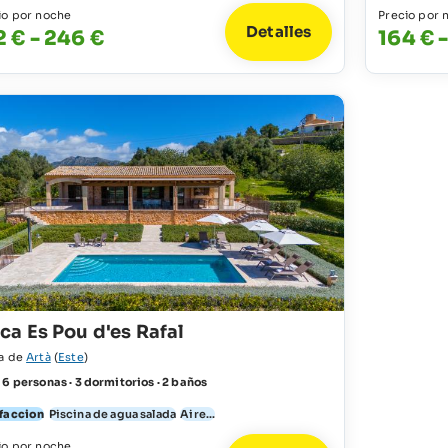
io por noche
Precio por 
Detalles
2 € - 246 €
164 € 
ca Es Pou d'es Rafal
a de
Artà
(
Este
)
 6 personas · 3 dormitorios · 2 baños
faccion
Piscina de agua salada
Aire...
io por noche