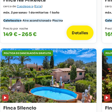
Finca Na Mikeleta
Fi
cerca de
Capdepera
(
Este
)
cerc
máx. 2 personas · 1 dormitorios · 1 baño
máx.
Calefaccion
Aire acondicionado
Piscina
Cale
Precio por noche
Prec
Detalles
149 € - 265 €
16
POLÍTICA DE CANCELACIÓN GRATUITA
POLÍ
Finca Silencio
Fi