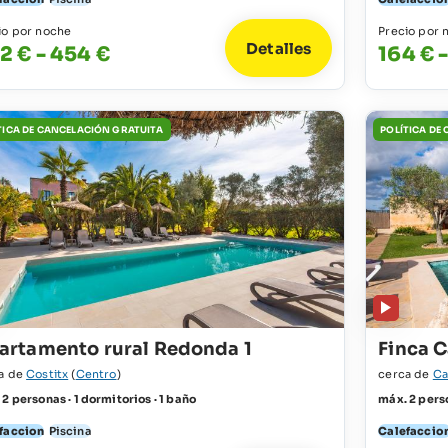
io por noche
Precio por 
Detalles
2 € - 454 €
164 € 
TICA DE CANCELACIÓN GRATUITA
POLÍTICA DE
artamento rural Redonda 1
Finca 
a de
Costitx
(
Centro
)
cerca de
Ca
2 personas · 1 dormitorios · 1 baño
máx. 2 perso
faccion
Piscina
Calefaccio