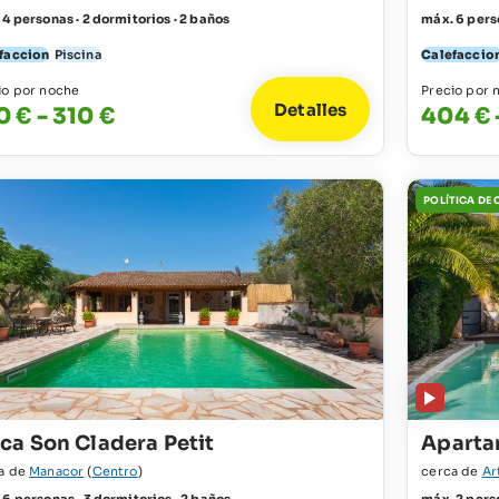
 4 personas · 2 dormitorios · 2 baños
máx. 6 perso
faccion
Piscina
Calefaccio
io por noche
Precio por 
Detalles
0 € - 310 €
404 € 
POLÍTICA DE
nca Son Cladera Petit
Aparta
a de
Manacor
(
Centro
)
cerca de
Ar