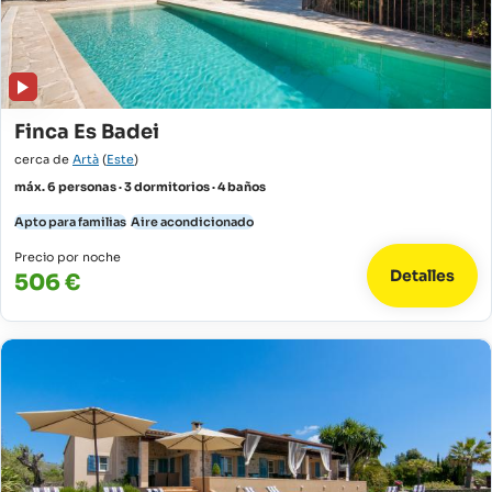
Finca Es Badei
cerca de
Artà
(
Este
)
máx. 6 personas · 3 dormitorios · 4 baños
Apto para familias
Aire acondicionado
Precio por noche
Detalles
506 €