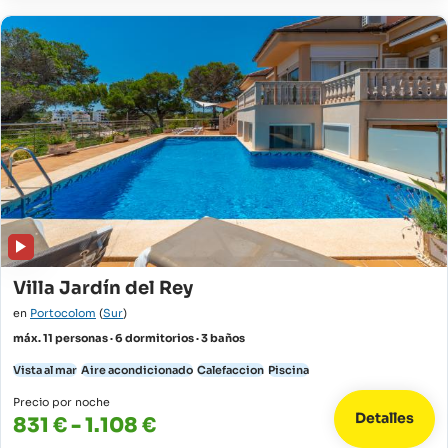
Villa Jardín del Rey
en
Portocolom
(
Sur
)
máx. 11 personas · 6 dormitorios · 3 baños
Vista al mar
Aire acondicionado
Calefaccion
Piscina
Precio por noche
Detalles
831 € - 1.108 €