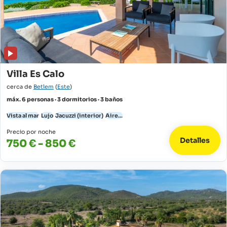
Villa Es Calo
cerca de
Betlem
(
Este
)
máx. 6 personas · 3 dormitorios · 3 baños
Vista al mar
Lujo
Jacuzzi (interior)
Aire...
Precio por noche
Detalles
750 € - 850 €