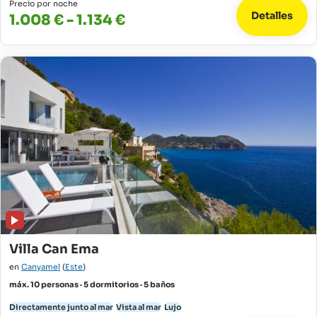
Precio por noche
Detalles
1.008 € - 1.134 €
Villa Can Ema
en
Canyamel
(
Este
)
máx. 10 personas · 5 dormitorios · 5 baños
Directamente junto al mar
Vista al mar
Lujo