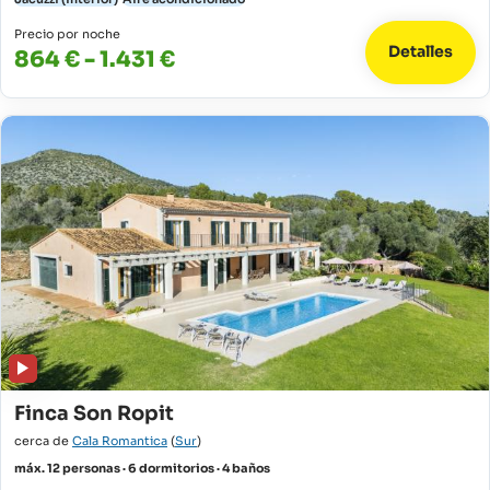
Precio por noche
Detalles
864 € - 1.431 €
Finca Son Ropit
cerca de
Cala Romantica
(
Sur
)
máx. 12 personas · 6 dormitorios · 4 baños