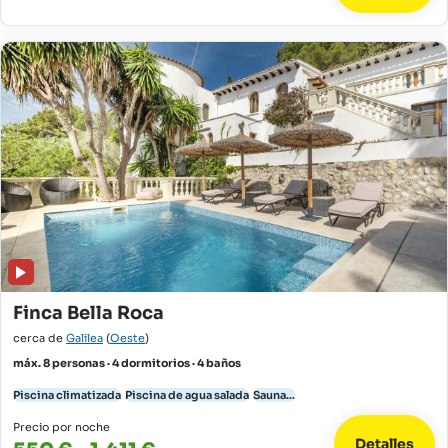
Finca Bella Roca
cerca de
Galilea
(
Oeste
)
máx. 8 personas · 4 dormitorios · 4 baños
Piscina climatizada
Piscina de agua salada
Sauna...
Precio por noche
Detalles