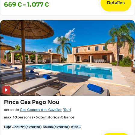
Detalles
659 € - 1.077 €
Finca Cas Pago Nou
cerca de
Cas Concos des Cavaller
(
Sur
)
máx. 10 personas · 5 dormitorios · 5 baños
Lujo
Jacuzzi (exterior)
Sauna (exterior)
Aire...