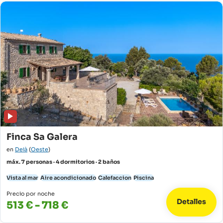
Finca Sa Galera
en
Deià
(
Oeste
)
máx. 7 personas · 4 dormitorios · 2 baños
Vista al mar
Aire acondicionado
Calefaccion
Piscina
Precio por noche
Detalles
513 € - 718 €