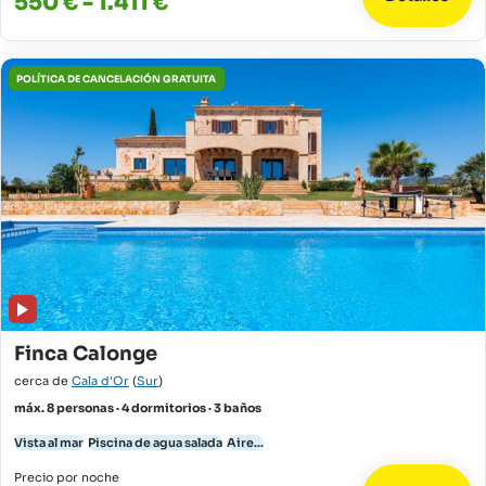
550 € - 1.411 €
POLÍTICA DE CANCELACIÓN GRATUITA
Finca Calonge
cerca de
Cala d'Or
(
Sur
)
máx. 8 personas · 4 dormitorios · 3 baños
Vista al mar
Piscina de agua salada
Aire...
Precio por noche