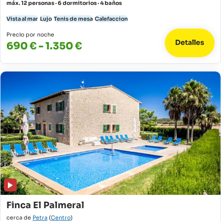
máx. 12 personas · 6 dormitorios · 4 baños
Vista al mar
Lujo
Tenis de mesa
Calefaccion
Precio por noche
Detalles
690 € - 1.350 €
Finca El Palmeral
cerca de
Petra
(
Centro
)