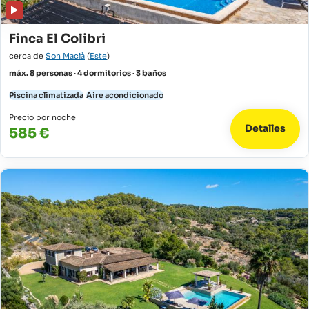
Finca El Colibri
cerca de
Son Macià
(
Este
)
máx. 8 personas · 4 dormitorios · 3 baños
Piscina climatizada
Aire acondicionado
Precio por noche
Detalles
585 €