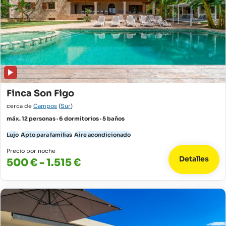
Finca Son Figo
cerca de
Campos
(
Sur
)
máx. 12 personas · 6 dormitorios · 5 baños
Lujo
Apto para familias
Aire acondicionado
Precio por noche
Detalles
500 € - 1.515 €