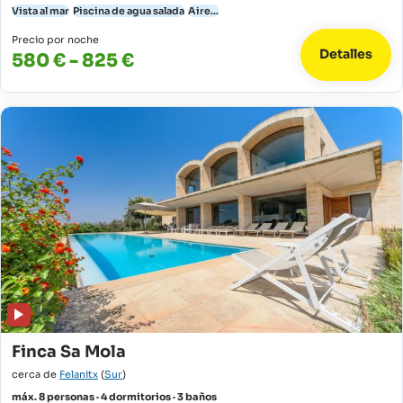
Vista al mar
Piscina de agua salada
Aire...
Precio por noche
Detalles
580 € - 825 €
Finca Sa Mola
cerca de
Felanitx
(
Sur
)
máx. 8 personas · 4 dormitorios · 3 baños