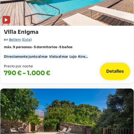
Villa Enigma
en
Betlem
(
Este
)
máx. 9 personas · 5 dormitorios · 5 baños
Directamente junto al mar
Vista al mar
Lujo
Aire...
Precio por noche
Detalles
790 € - 1.000 €