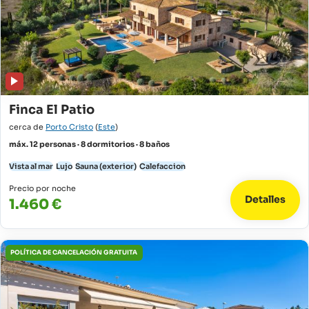
Finca El Patio
cerca de
Porto Cristo
(
Este
)
máx. 12 personas · 8 dormitorios · 8 baños
Vista al mar
Lujo
Sauna (exterior)
Calefaccion
Precio por noche
Detalles
1.460 €
POLÍTICA DE CANCELACIÓN GRATUITA