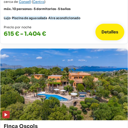
cerca de
Consell
(
Centro
)
máx. 10 personas · 5 dormitorios · 5 baños
Lujo
Piscina de agua salada
Aire acondicionado
Precio por noche
Detalles
615 € - 1.404 €
Finca Oscols