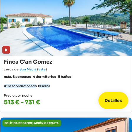
Finca C'an Gomez
cerca de
Son Macià
(
Este
)
máx. 8 personas · 4 dormitorios · 5 baños
Aire acondicionado
Piscina
Precio por noche
Detalles
513 € - 731 €
POLÍTICA DE CANCELACIÓN GRATUITA