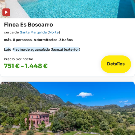
Finca Es Boscarro
cerca de
Santa Margalida
(
Norte
)
máx. 8 personas · 4 dormitorios · 3 baños
Lujo
Piscina de agua salada
Jacuzzi (exterior)
Precio por noche
Detalles
751 € - 1.448 €