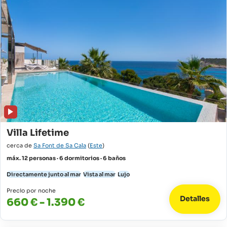
Villa Lifetime
cerca de
Sa Font de Sa Cala
(
Este
)
máx. 12 personas · 6 dormitorios · 6 baños
Directamente junto al mar
Vista al mar
Lujo
Precio por noche
Detalles
660 € - 1.390 €