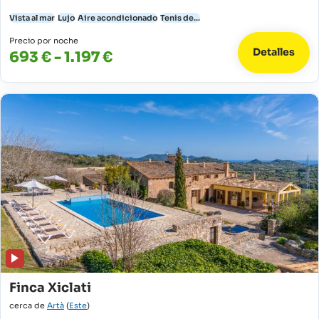
Vista al mar
Lujo
Aire acondicionado
Tenis de...
Precio por noche
Detalles
693 € - 1.197 €
Finca Xiclati
cerca de
Artà
(
Este
)