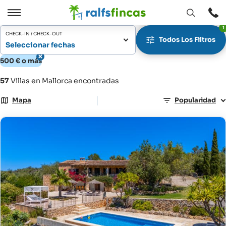
Abrir
Abrir
1
ventana
/
CHECK-IN / CHECK-OUT
Todos Los Filtros
Cerrar
Seleccionar fechas
500 € o más
57
Villas en Mallorca encontradas
|
Mapa
Popularidad