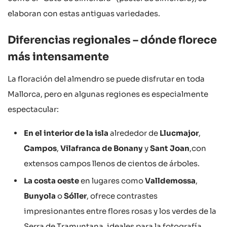
elaboran con estas antiguas variedades.
Diferencias regionales – dónde florece
más intensamente
La floración del almendro se puede disfrutar en toda
Mallorca, pero en algunas regiones es especialmente
espectacular:
En el interior de la isla
alrededor de
Llucmajor
,
Campos
,
Vilafranca de Bonany
y
Sant Joan
,con
extensos campos llenos de cientos de árboles.
La costa oeste
en lugares como
Valldemossa
,
Bunyola
o
Sóller
, ofrece contrastes
impresionantes entre flores rosas y los verdes de la
Serra de Tramuntana, ideales para la fotografía.