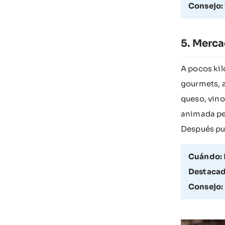
Consejo:
Merca
A pocos ki
gourmets, a
queso, vino
animada per
Después pue
Cuándo:
Destacad
Consejo: