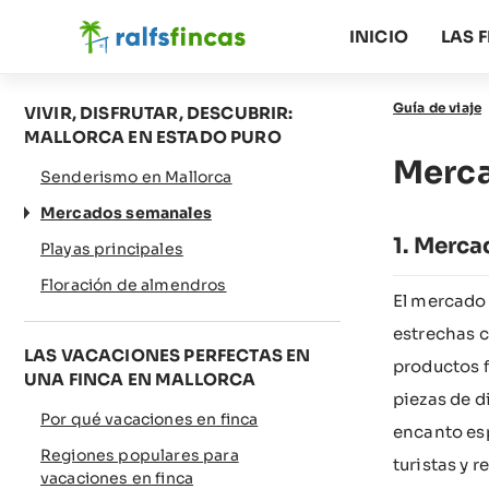
INICIO
LAS 
Guía de viaje
VIVIR, DISFRUTAR, DESCUBRIR:
MALLORCA EN ESTADO PURO
Merca
Senderismo en Mallorca
Mercados semanales
Merca
Playas principales
Floración de almendros
El mercado 
estrechas c
LAS VACACIONES PERFECTAS EN
productos f
UNA FINCA EN MALLORCA
piezas de d
Por qué vacaciones en finca
encanto esp
Regiones populares para
turistas y r
vacaciones en finca