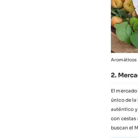
Aromáticos 
Merca
El mercado 
único de la
auténtico y
con cestas 
buscan el M