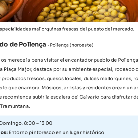
especialidades mallorquinas frescas del puesto del mercado.
do de Pollença
· Pollença (noroeste)
s merece la pena visitar el encantador pueblo de Pollença, 
la Plaça Major, destaca por su ambiente especial, rodeado d
y productos frescos, quesos locales, dulces mallorquines, r
 lo que enamora. Músicos, artistas y residentes crean un a
 recomienda subir la escalera del Calvario para disfrutar d
e Tramuntana.
Domingo, 8:00 – 13:00
os:
Entorno pintoresco en un lugar histórico