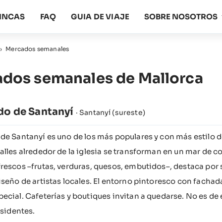
FINCAS
FAQ
GUIA DE VIAJE
SOBRE NOSOTROS
›
Mercados semanales
dos semanales de Mallorca
do de Santanyí
· Santanyí (sureste)
de Santanyí es uno de los más populares y con más estilo de
alles alrededor de la iglesia se transforman en un mar de 
rescos –frutas, verduras, quesos, embutidos–, destaca por s
iseño de artistas locales. El entorno pintoresco con facha
ecial. Cafeterías y boutiques invitan a quedarse. No es de
esidentes.